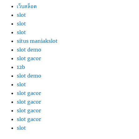
เว็บสล็อต
slot
slot
slot
situs maniakslot
slot demo
slot gacor
12b
slot demo
slot
slot gacor
slot gacor
slot gacor
slot gacor
slot