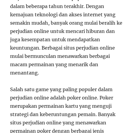
dalam beberapa tahun terakhir. Dengan
kemajuan teknologi dan akses internet yang
semakin mudah, banyak orang mulai beralih ke
perjudian online untuk mencari hiburan dan
juga kesempatan untuk mendapatkan
keuntungan. Berbagai situs perjudian online
mulai bermunculan menawarkan berbagai
macam permainan yang menarik dan
menantang.
Salah satu game yang paling populer dalam
perjudian online adalah poker online. Poker
merupakan permainan kartu yang menguji
strategi dan keberuntungan pemain. Banyak
situs perjudian online yang menawarkan
permainan poker dengan berbagai jenis